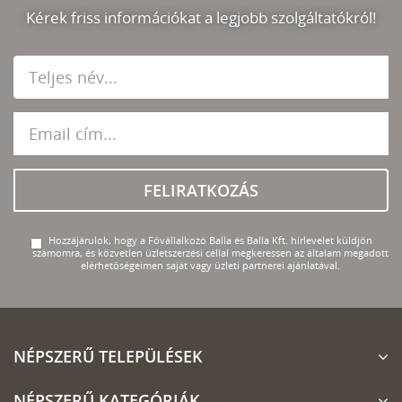
Kérek friss információkat a legjobb szolgáltatókról!
FELIRATKOZÁS
Hozzájárulok, hogy a Fővállalkozó Balla és Balla Kft. hírlevelet küldjön
számomra, és közvetlen üzletszerzési céllal megkeressen az általam megadott
elérhetőségeimen saját vagy üzleti partnerei ajánlatával.
NÉPSZERŰ TELEPÜLÉSEK
NÉPSZERŰ KATEGÓRIÁK