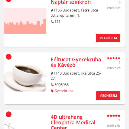
Naptár szinkron
0
értékelés
1136
Budapest,
Tátra utca
33. a. ép. 3. em. 1.
111
MEGNÉZEM
Féltucat Gyerekruha
1
és Kávézó
értékelés
1143
Budapest,
Ilka utca 25-
27.
3003068
Gyerekruha
MEGNÉZEM
4D ultrahang
1
Cleopatra Medical
értékelés
Center