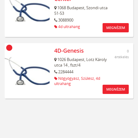
1068
Budapest,
Szondi utca
51-53
3088900
4d ultrahang
MEGNÉZEM
4D-Genesis
0
értékelés
1026
Budapest,
Lotz Károly
utca 14
, fszt/4
2284444
Nőgyógyász,
Szülész,
4d
ultrahang
MEGNÉZEM