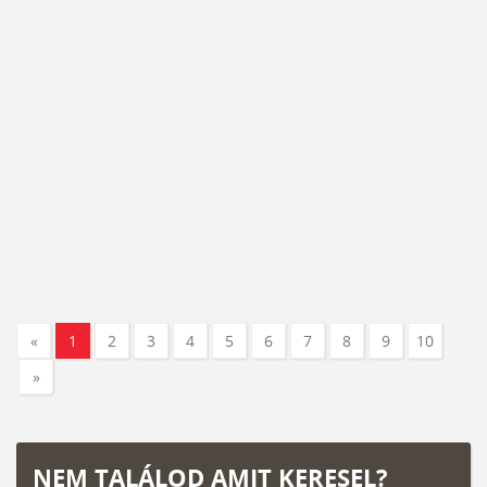
«
1
2
3
4
5
6
7
8
9
10
»
NEM TALÁLOD AMIT KERESEL?