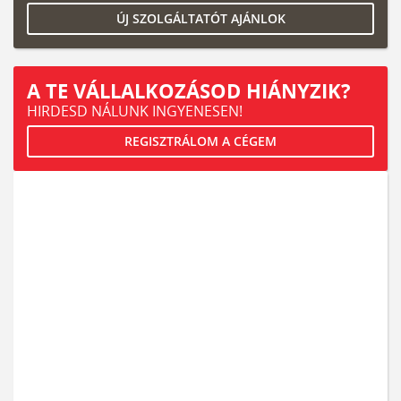
ÚJ SZOLGÁLTATÓT AJÁNLOK
A TE VÁLLALKOZÁSOD HIÁNYZIK?
HIRDESD NÁLUNK INGYENESEN!
REGISZTRÁLOM A CÉGEM