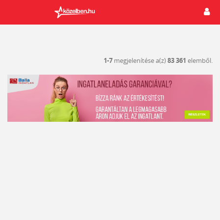
1-7
megjelenítése a(z)
83 361
elemből.