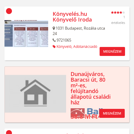
Könyvelés.hu
1
Könyvelő Iroda
értékelés
1031
Budapest,
Rozália utca
24
9721065
Könyvelő,
Adótanácsadó
MEGNÉZEM
Dunaújváros,
Baracsi út, 80
m²-es,
felújítandó
állapotú családi
ház
MEGNÉZEM
38.8 M Ft