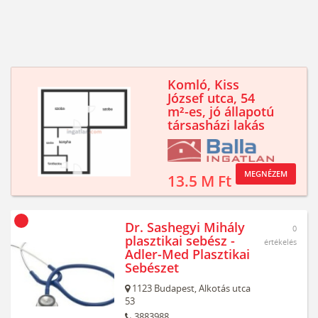
Komló, Kiss
József utca, 54
m²-es, jó állapotú
társasházi lakás
MEGNÉZEM
13.5 M Ft
Dr. Sashegyi Mihály
0
plasztikai sebész -
értékelés
Adler-Med Plasztikai
Sebészet
1123
Budapest,
Alkotás utca
53
3883988