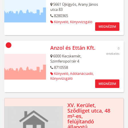
5661
Újkígyós,
Arany János
utca 83
8280365
Könyvelő,
Könyvvizsgáló
MEGNÉZEM
Anzol és Ettán Kft.
0
értékelés
6000
Kecskemét,
Szimferopol tér 4
8710558
Könyvelő,
Adótanácsadó,
Könyvvizsgáló
MEGNÉZEM
XV. Kerület,
Sződliget utca, 48
m²-es,
felújítandó
állapotú