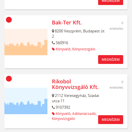
MEGNÉZEM
Bak-Ter Kft.
0
értékelés
8200
Veszprém,
Budapest út
2
560916
Könyvelő,
Könyvvizsgáló
MEGNÉZEM
Rikobol
0
Könyvvizsgáló Kft.
értékelés
2112
Veresegyház,
Szadai
utca 11
9107392
Könyvelő,
Adótanácsadó,
Könyvvizsgáló
MEGNÉZEM