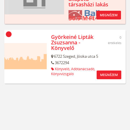
társasházi lakás
MEGNÉZEM
36.9 M Ft
Györkeiné Lipták
0
Zsuzsanna -
értékelés
Könyvelő
6722
Szeged,
Jósika utca 5
3672294
Könyvelő,
Adótanácsadó,
Könyvvizsgáló
MEGNÉZEM