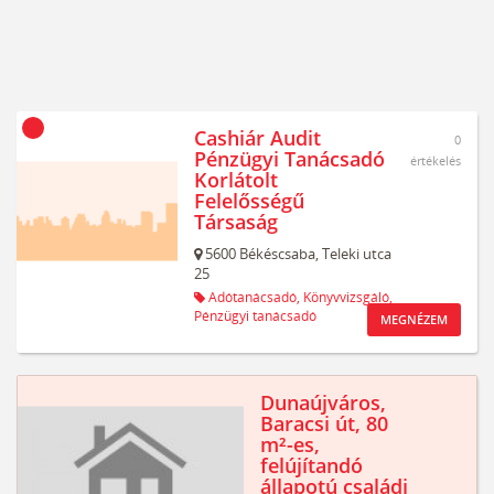
Cashiár Audit
0
Pénzügyi Tanácsadó
értékelés
Korlátolt
Felelősségű
Társaság
5600
Békéscsaba,
Teleki utca
25
Adótanácsadó,
Könyvvizsgáló,
Pénzügyi tanácsadó
MEGNÉZEM
Dunaújváros,
Baracsi út, 80
m²-es,
felújítandó
állapotú családi