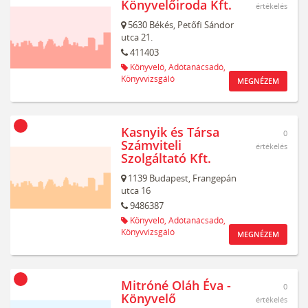
Könyvelőiroda Kft.
értékelés
5630
Békés,
Petőfi Sándor
utca 21.
411403
Könyvelő,
Adótanácsadó,
Könyvvizsgáló
MEGNÉZEM
Kasnyik és Társa
0
Számviteli
értékelés
Szolgáltató Kft.
1139
Budapest,
Frangepán
utca 16
9486387
Könyvelő,
Adótanácsadó,
Könyvvizsgáló
MEGNÉZEM
Mitróné Oláh Éva -
0
Könyvelő
értékelés