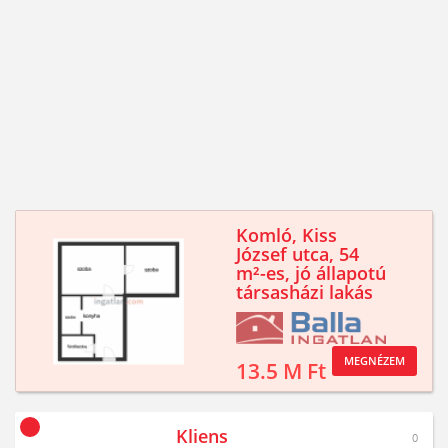
Komló, Kiss
József utca, 54
m²-es, jó állapotú
társasházi lakás
MEGNÉZEM
13.5 M Ft
Kliens
0