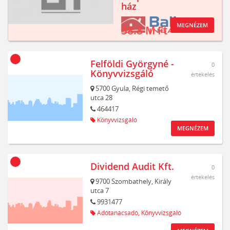
ház
MEGNÉZEM
38.8 M Ft
Felföldi Györgyné -
0
Könyvvizsgáló
értékelés
5700
Gyula,
Régi temető
utca 28
464417
Könyvvizsgáló
MEGNÉZEM
Dividend Audit Kft.
0
értékelés
9700
Szombathely,
Király
utca 7
9931477
Adótanácsadó,
Könyvvizsgáló