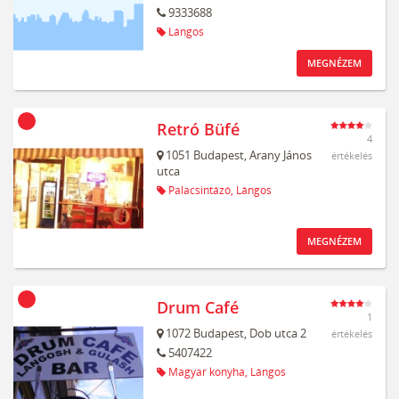
9333688
Lángos
MEGNÉZEM
Retró Büfé
4
1051
Budapest,
Arany János
értékelés
utca
Palacsintázó,
Lángos
MEGNÉZEM
Drum Café
1
1072
Budapest,
Dob utca 2
értékelés
5407422
Magyar konyha,
Lángos