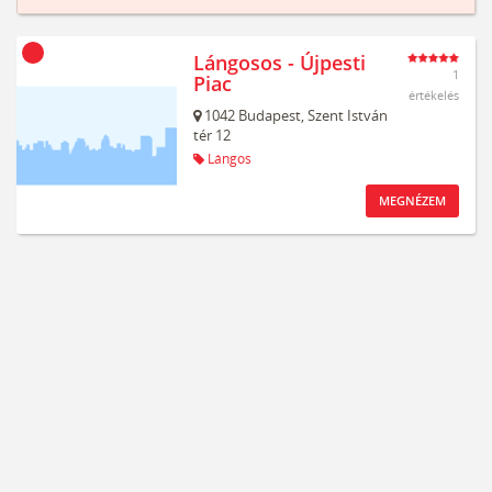
Lángosos - Újpesti
1
Piac
értékelés
1042
Budapest,
Szent István
tér 12
Lángos
MEGNÉZEM