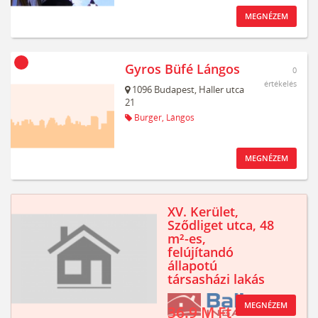
MEGNÉZEM
Gyros Büfé Lángos
0
értékelés
1096
Budapest,
Haller utca
21
Burger,
Lángos
MEGNÉZEM
XV. Kerület,
Sződliget utca, 48
m²-es,
felújítandó
állapotú
társasházi lakás
MEGNÉZEM
36.9 M Ft