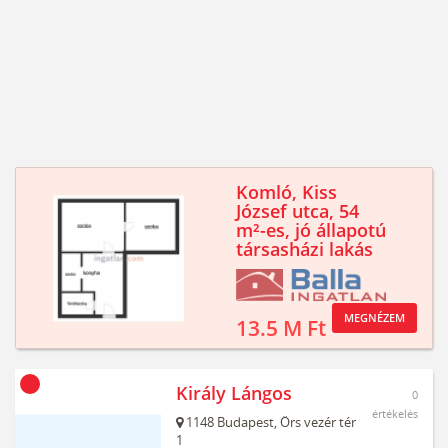
Komló, Kiss
József utca, 54
m²-es, jó állapotú
társasházi lakás
MEGNÉZEM
13.5 M Ft
Király Lángos
0
értékelés
1148
Budapest,
Örs vezér tér
1