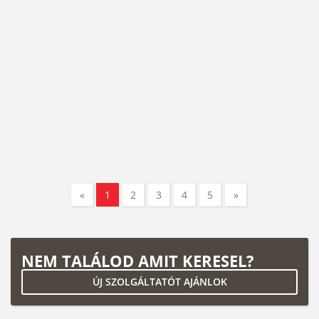
«
1
2
3
4
5
»
NEM TALÁLOD AMIT KERESEL?
ÚJ SZOLGÁLTATÓT AJÁNLOK