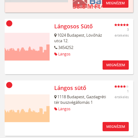
MEGNÉZEM
38.8 M Ft
Lángosos Sütő
3
1024
Budapest,
Lövőház
értékelés
utca 12.
3454252
Lángos
MEGNÉZEM
Lángos sütő
1
1118
Budapest,
Gazdagréti
értékelés
tér buszvégállomás 1
Lángos
MEGNÉZEM