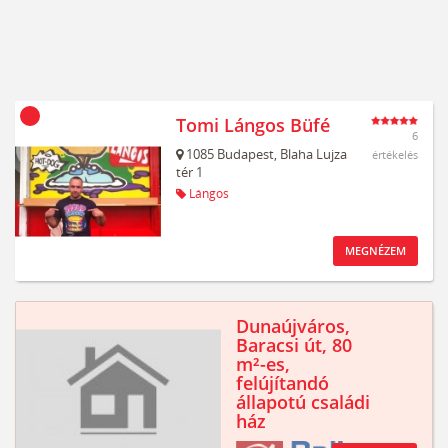
Tomi Lángos Büfé
6
1085
Budapest,
Blaha Lujza
értékelés
tér 1
Lángos
MEGNÉZEM
Dunaújváros,
Baracsi út, 80
m²-es,
felújítandó
állapotú családi
ház