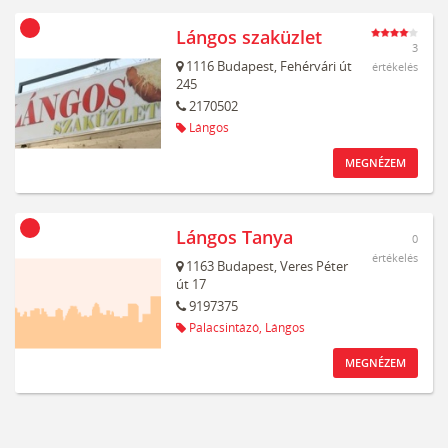
Lángos szaküzlet
3
1116
Budapest,
Fehérvári út
értékelés
245
2170502
Lángos
MEGNÉZEM
Lángos Tanya
0
értékelés
1163
Budapest,
Veres Péter
út 17
9197375
Palacsintázó,
Lángos
MEGNÉZEM