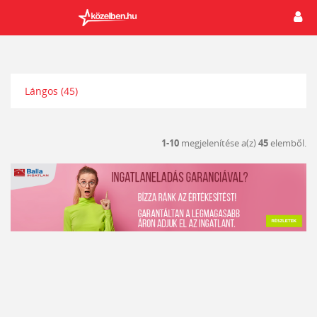
Lángos
(45)
1-10
megjelenítése a(z)
45
elemből.