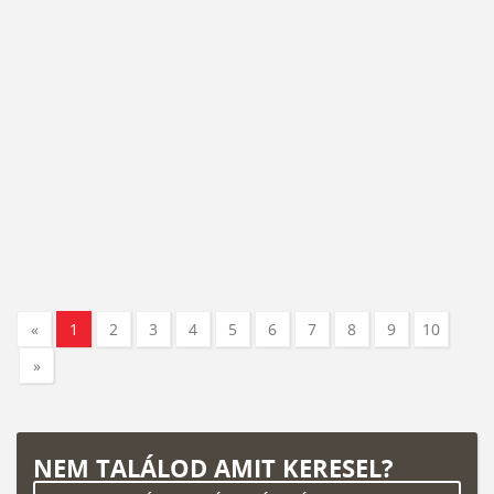
«
1
2
3
4
5
6
7
8
9
10
»
NEM TALÁLOD AMIT KERESEL?