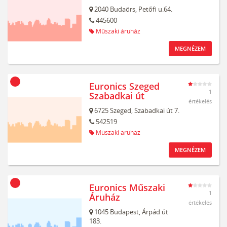
2040
Budaörs,
Petőfi u.64.
445600
Műszaki áruház
MEGNÉZEM
Euronics Szeged
1
Szabadkai út
értékelés
6725
Szeged,
Szabadkai út 7.
542519
Műszaki áruház
MEGNÉZEM
Euronics Műszaki
1
Áruház
értékelés
1045
Budapest,
Árpád út
183.