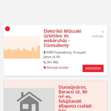
Elektrikó Műszaki
0
üzletlánc és
értékelés
webáruház -
Füzesabony
3390
Füzesabony,
Hunyadi
János út 49.
341-966
Műszaki áruház
MEGNÉZEM
Dunaújváros,
Baracsi út, 80
m²-es,
felújítandó
állapotú családi
ház