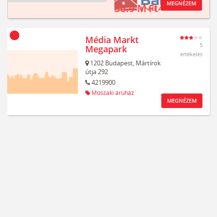
MEGNÉZEM
36.9 M Ft
Média Markt
5
Megapark
értékelés
1202
Budapest,
Mártírok
útja 292
4219900
Műszaki áruház
MEGNÉZEM