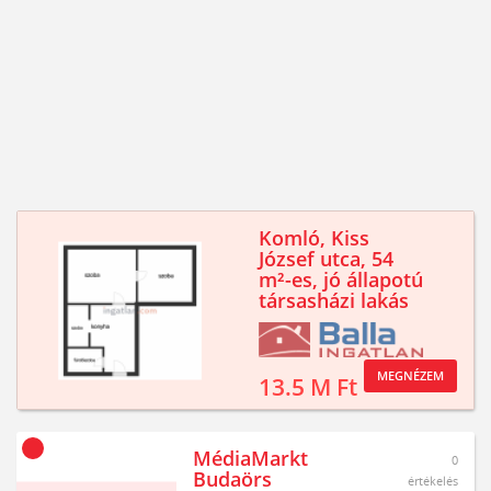
Komló, Kiss
József utca, 54
m²-es, jó állapotú
társasházi lakás
MEGNÉZEM
13.5 M Ft
MédiaMarkt
0
Budaörs
értékelés