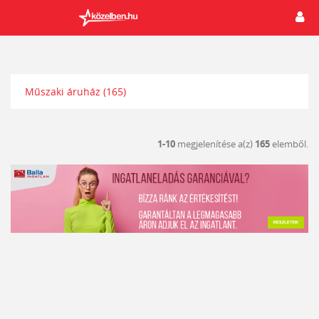
Műszaki áruház
(165)
1-10
megjelenítése a(z)
165
elemből.