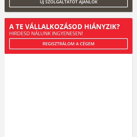
ÚJ SZOLGÁLTATÓT AJÁNLOK
A TE VÁLLALKOZÁSOD HIÁNYZIK?
HIRDESD NÁLUNK INGYENESEN!
REGISZTRÁLOM A CÉGEM