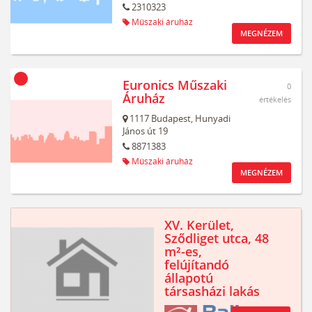
2310323
Műszaki áruház
MEGNÉZEM
Euronics Műszaki
0
Áruház
értékelés
1117
Budapest,
Hunyadi
János út 19
8871383
Műszaki áruház
MEGNÉZEM
XV. Kerület,
Sződliget utca, 48
m²-es,
felújítandó
állapotú
társasházi lakás