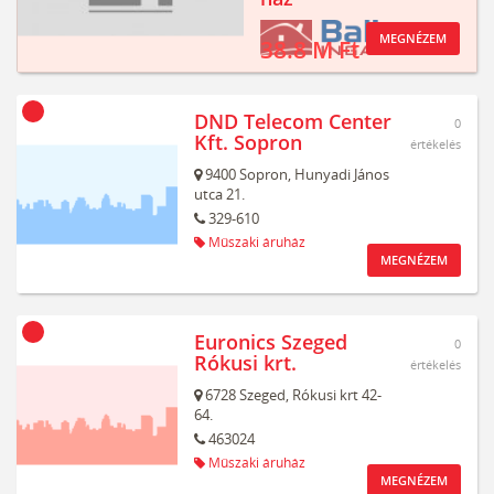
MEGNÉZEM
38.8 M Ft
DND Telecom Center
0
Kft. Sopron
értékelés
9400
Sopron,
Hunyadi János
utca 21.
329-610
Műszaki áruház
MEGNÉZEM
Euronics Szeged
0
Rókusi krt.
értékelés
6728
Szeged,
Rókusi krt 42-
64.
463024
Műszaki áruház
MEGNÉZEM