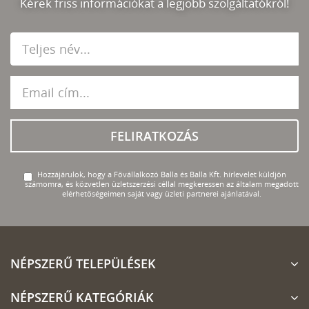
Kérek friss információkat a legjobb szolgáltatókról!
FELIRATKOZÁS
Hozzájárulok, hogy a Fővállalkozó Balla és Balla Kft. hírlevelet küldjön
számomra, és közvetlen üzletszerzési céllal megkeressen az általam megadott
elérhetőségeimen saját vagy üzleti partnerei ajánlatával.
NÉPSZERŰ TELEPÜLÉSEK
NÉPSZERŰ KATEGÓRIÁK