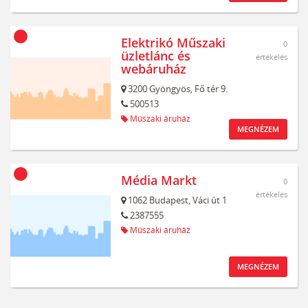
Elektrikó Műszaki
0
üzletlánc és
értékelés
webáruház
3200
Gyöngyös,
Fő tér 9.
500513
Műszaki áruház
MEGNÉZEM
Média Markt
0
értékelés
1062
Budapest,
Váci út 1
2387555
Műszaki áruház
MEGNÉZEM