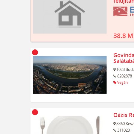
felújíta
38.8 M
Govinda
Salátab
1023
Buda
8202878
Vegán
Oázis R
8360
Kesz
311023