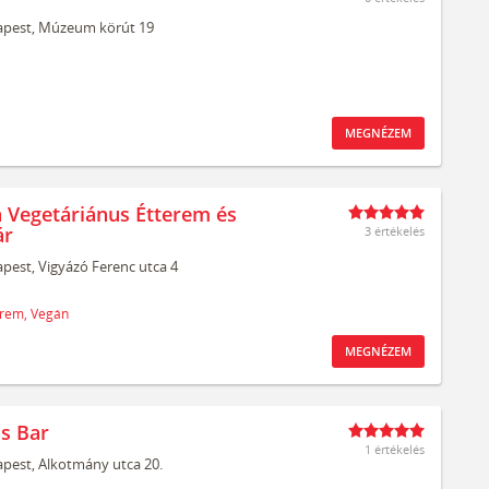
pest,
Múzeum körút 19
MEGNÉZEM
 Vegetáriánus Étterem és
ár
3 értékelés
pest,
Vigyázó Ferenc utca 4
erem,
Vegán
MEGNÉZEM
 Bar
1 értékelés
pest,
Alkotmány utca 20.