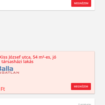
MEGNÉZEM
iss József utca, 54 m²-es, jó
 társasházi lakás
MEGNÉZEM
 Ft
0
értékelés