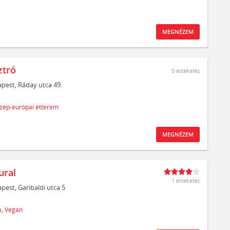
MEGNÉZEM
ztró
0
értékelés
pest,
Ráday utca 49.
zép-európai étterem
MEGNÉZEM
ural
1 értékelés
pest,
Garibaldi utca 5
,
Vegán