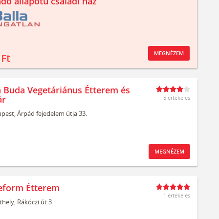
ndó állapotú családi ház
MEGNÉZEM
 Ft
 Buda Vegetáriánus Étterem és
ár
5 értékelés
pest,
Árpád fejedelem útja 33.
MEGNÉZEM
eform Étterem
1 értékelés
thely,
Rákóczi út 3