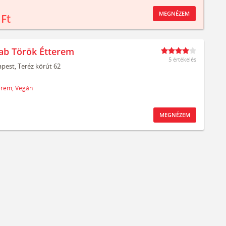
MEGNÉZEM
 Ft
ab Török Étterem
5 értékelés
pest,
Teréz körút 62
erem,
Vegán
MEGNÉZEM