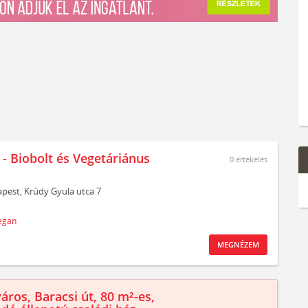
 - Biobolt és Vegetáriánus
0
értékelés
pest,
Krúdy Gyula utca 7
egán
MEGNÉZEM
áros, Baracsi út, 80 m²-es,