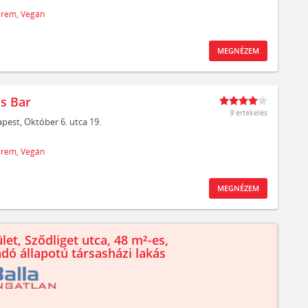
erem,
Vegán
MEGNÉZEM
 Bar
9 értékelés
pest,
Október 6. utca 19.
erem,
Vegán
MEGNÉZEM
let, Sződliget utca, 48 m²-es,
ndó állapotú társasházi lakás