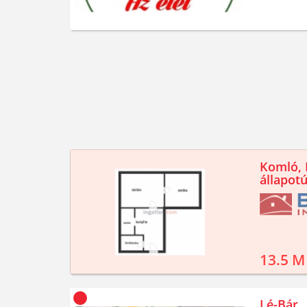
Komló, K
állapotú
13.5 M
Lé-Bár