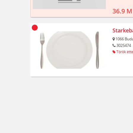
36.9 M
Starkeb
1066
Buda
3025474
Török étt