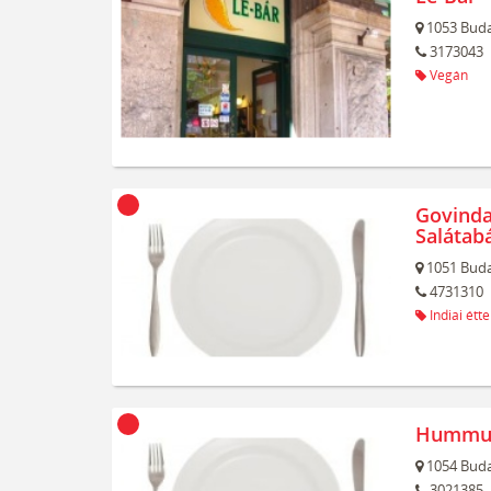
1053
Buda
3173043
Vegán
Govinda
Salátab
1051
Buda
4731310
Indiai étt
Hummus
1054
Buda
3021385