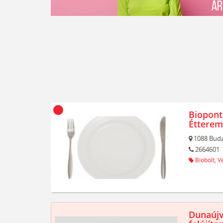
Biopont
Étterem
1088
Buda
2664601
Biobolt,
V
Dunaújv