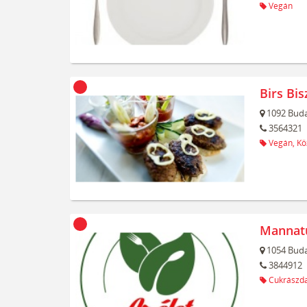
Vegán
Birs Bis
1092
Buda
3564321
Vegán,
Kö
Mannat
1054
Buda
3844912
Cukrászda