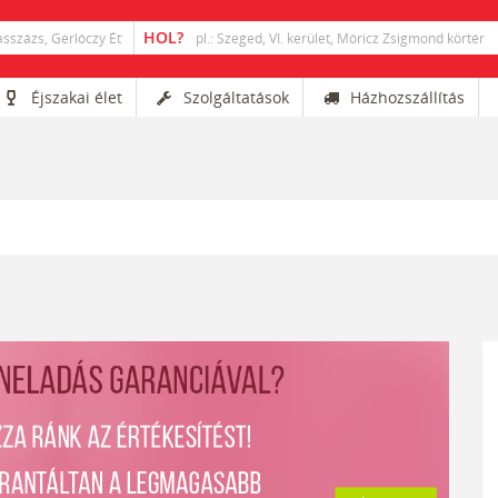
Éjszakai élet
Szolgáltatások
Házhozszállítás