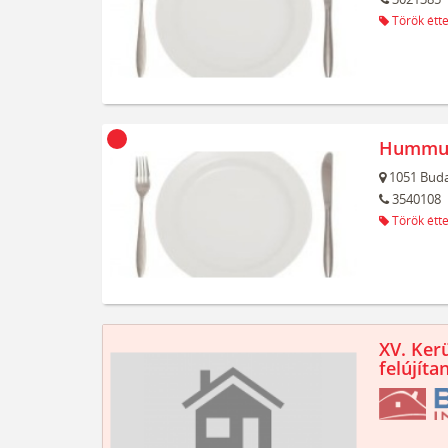
Török étt
Hummus
1051
Buda
3540108
Török étt
XV. Kerü
felújíta