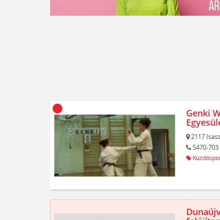
Genki W
Egyesül
2117
Isas
5470-703
Küzdőspor
Dunaújv