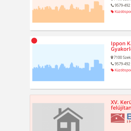
9579-492
Küzdőspo
Ippon K
Gyakorl
7100
Szek
9579-492
Küzdőspo
XV. Kerü
felújíta