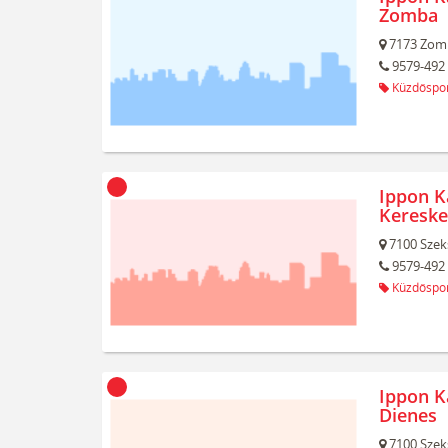
Zomba
7173
Zom
9579-492
Küzdőspo
Ippon K
Kereske
7100
Szek
9579-492
Küzdőspo
Ippon K
Dienes
7100
Szek