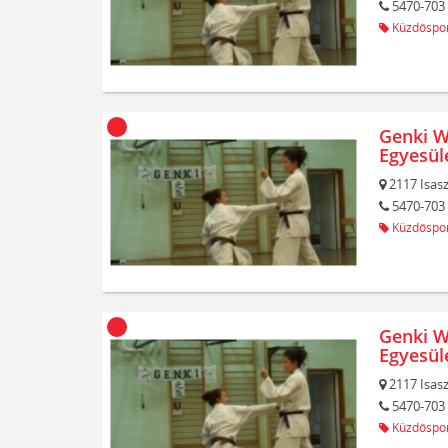
5470-703
Küzdőspo
Genki W
Egyesüle
2117
Isas
5470-703
Küzdőspo
Genki W
Egyesüle
2117
Isas
5470-703
Küzdőspo