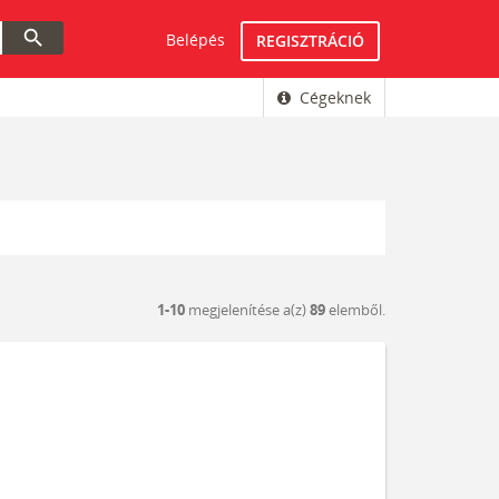
search
Belépés
REGISZTRÁCIÓ
Cégeknek
1-10
megjelenítése a(z)
89
elemből.