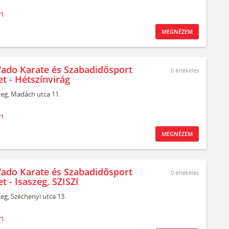
rt
MEGNÉZEM
ado Karate és Szabadidősport
0
értékelés
t - Hétszínvirág
zeg,
Madách utca 11.
rt
MEGNÉZEM
ado Karate és Szabadidősport
0
értékelés
t - Isaszeg, SZISZI
zeg,
Széchenyi utca 13.
rt