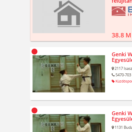
felújíta
38.8 M
Genki W
Egyesüle
2117
Isas
5470-703
Küzdőspo
Genki W
Egyesül
1131
Buda