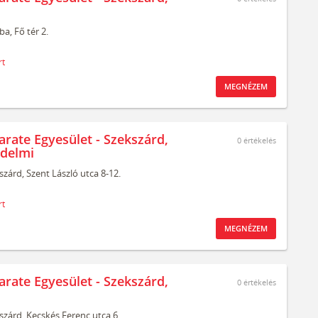
ba,
Fő tér 2.
rt
MEGNÉZEM
arate Egyesület - Szekszárd,
0
értékelés
delmi
szárd,
Szent László utca 8-12.
rt
MEGNÉZEM
arate Egyesület - Szekszárd,
0
értékelés
szárd,
Kecskés Ferenc utca 6.