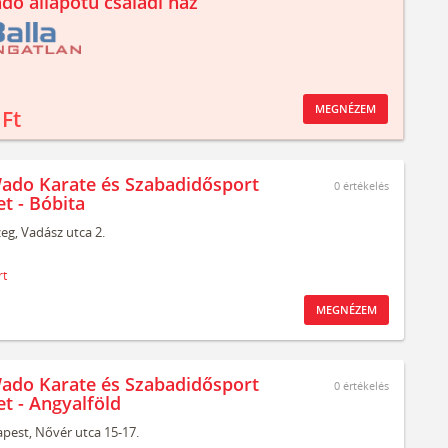
ndó állapotú családi ház
MEGNÉZEM
 Ft
ado Karate és Szabadidősport
0
értékelés
t - Bóbita
zeg,
Vadász utca 2.
rt
MEGNÉZEM
ado Karate és Szabadidősport
0
értékelés
et - Angyalföld
pest,
Nővér utca 15-17.