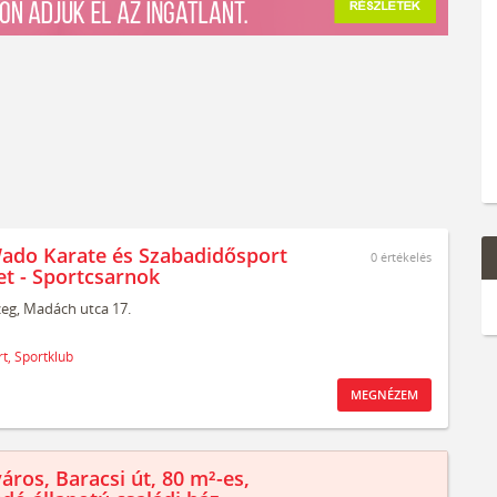
ado Karate és Szabadidősport
0
értékelés
et - Sportcsarnok
zeg,
Madách utca 17.
t,
Sportklub
MEGNÉZEM
áros, Baracsi út, 80 m²-es,