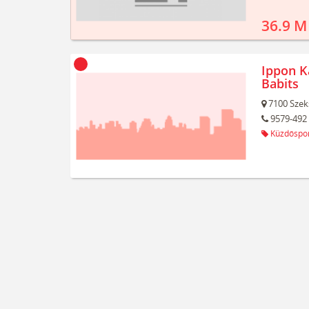
36.9 M
Ippon K
Babits
7100
Szek
9579-492
Küzdőspo