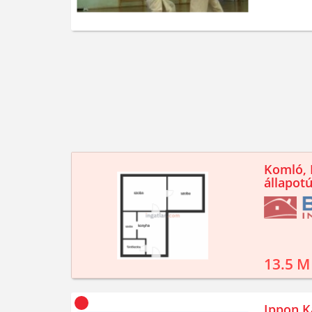
Komló, K
állapotú
13.5 M
Ippon K