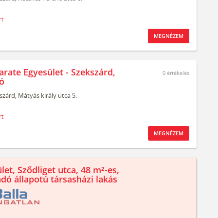
rt
MEGNÉZEM
arate Egyesület - Szekszárd,
0
értékelés
ó
szárd,
Mátyás király utca 5.
rt
MEGNÉZEM
let, Sződliget utca, 48 m²-es,
ndó állapotú társasházi lakás