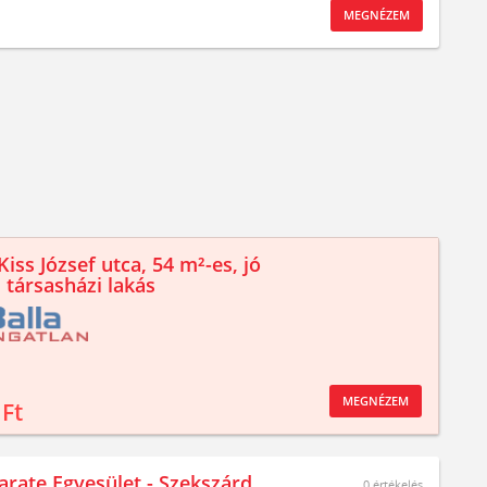
MEGNÉZEM
iss József utca, 54 m²-es, jó
 társasházi lakás
MEGNÉZEM
 Ft
arate Egyesület - Szekszárd,
0
értékelés