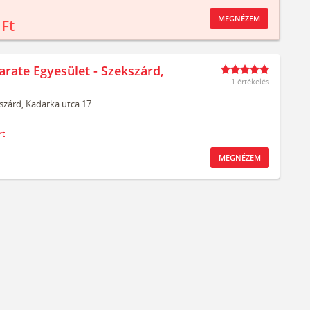
MEGNÉZEM
 Ft
arate Egyesület - Szekszárd,
1 értékelés
szárd,
Kadarka utca 17.
rt
MEGNÉZEM