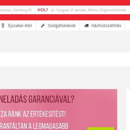
Éjszakai élet
Szolgáltatások
Házhozszállítás