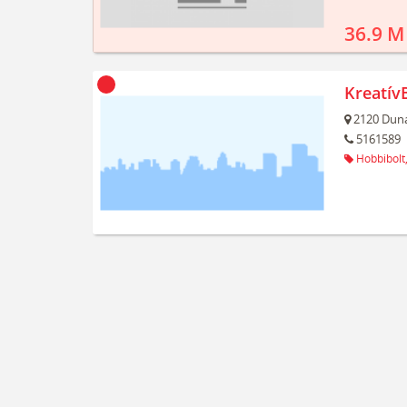
36.9 M
Kreatív
2120
Duna
5161589
Hobbibolt