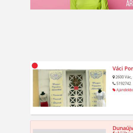
Váci Po
2600
Vác,
5192742
Ajándékbo
Dunaújv