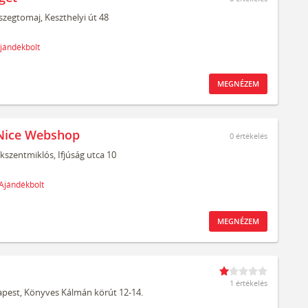
szegtomaj,
Keszthelyi út 48
jándékbolt
MEGNÉZEM
Nice Webshop
0
értékelés
kszentmiklós,
Ifjúság utca 10
Ajándékbolt
MEGNÉZEM
1 értékelés
pest,
Könyves Kálmán körút 12-14.