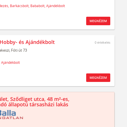
ezés,
Barkácsbolt,
Bababolt,
Ajándékbolt
MEGNÉZEM
 Hobby- és Ajándékbolt
0
értékelés
keszi,
Fóti út 73
,
Ajándékbolt
MEGNÉZEM
let, Sződliget utca, 48 m²-es,
ndó állapotú társasházi lakás