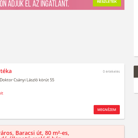
rtéka
0
értékelés
Doktor Csányi László körút 55
lt
MEGNÉZEM
áros, Baracsi út, 80 m²-es,