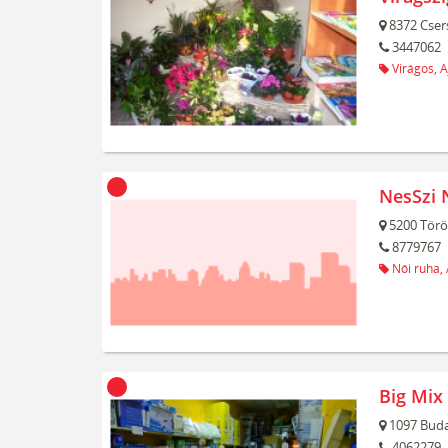
8372
Cser
3447062
Virágos,
A
NesSzi 
5200
Törö
8779767
Női ruha,
Big Mix
1097
Buda
4062279