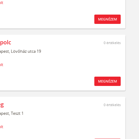
lt
MEGNÉZEM
polc
0
értékelés
pest,
Lövőház utca 19
lt
MEGNÉZEM
ég
0
értékelés
pest,
Teszt 1
lt