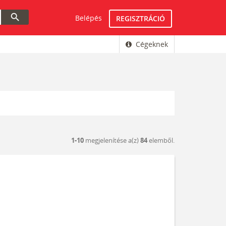
search
Belépés
REGISZTRÁCIÓ
Cégeknek
1-10
megjelenítése a(z)
84
elemből.