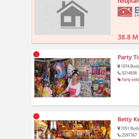
felújíta
38.8 M
Party T
1074
Buda
3214838
Party kell
Betty Ke
1051
Buda
2597767