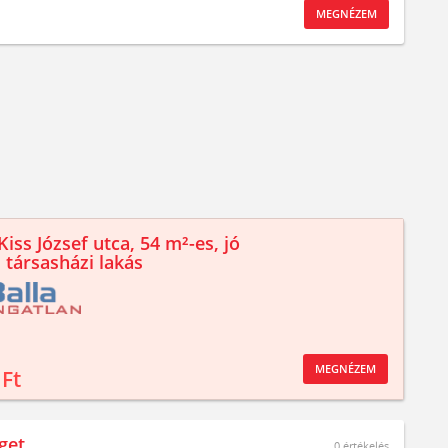
MEGNÉZEM
iss József utca, 54 m²-es, jó
 társasházi lakás
MEGNÉZEM
 Ft
get
0
értékelés