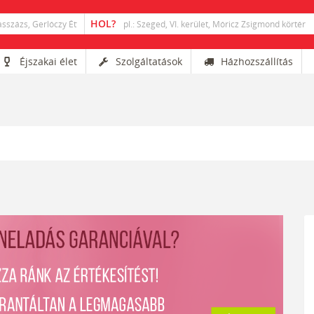
Éjszakai élet
Szolgáltatások
Házhozszállítás