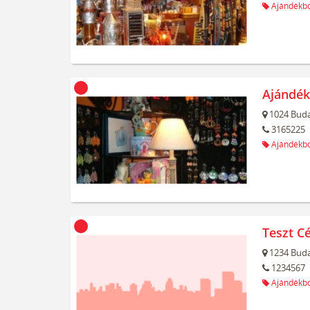
Ajándékbo
Ajándék
1024
Buda
3165225
Ajándékbo
Teszt C
1234
Buda
1234567
Ajándékbo