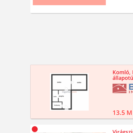
Komló, K
állapotú
13.5 M
Virágszi