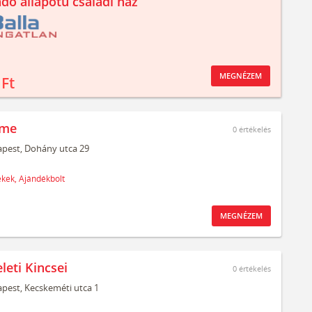
ndó állapotú családi ház
MEGNÉZEM
 Ft
ime
0
értékelés
pest,
Dohány utca 29
ékek,
Ajándékbolt
MEGNÉZEM
leti Kincsei
0
értékelés
pest,
Kecskeméti utca 1