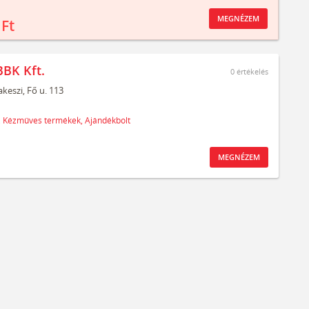
MEGNÉZEM
 Ft
BBK Kft.
0
értékelés
keszi,
Fő u. 113
,
Kézműves termékek,
Ajándékbolt
MEGNÉZEM