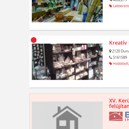
Lakberend
Kreatív
2120
Duna
5161589
Hobbibolt
XV. Kerü
felújíta