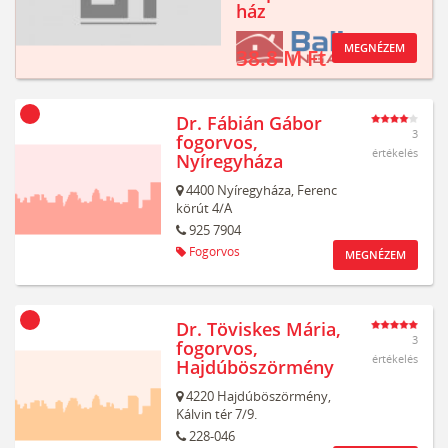
ház
MEGNÉZEM
38.8 M Ft
Dr. Fábián Gábor
3
fogorvos,
értékelés
Nyíregyháza
4400
Nyíregyháza,
Ferenc
körút 4/A
925 7904
Fogorvos
MEGNÉZEM
Dr. Töviskes Mária,
3
fogorvos,
értékelés
Hajdúböszörmény
4220
Hajdúböszörmény,
Kálvin tér 7/9.
228-046