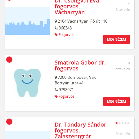
Dr. Csongvai Éva
4
fogorvos,
értékelés
Váchartyán
2164
Váchartyán,
Fő út 110
366348
Fogorvos
MEGNÉZEM
Smatrola Gabor dr.
0
fogorvos
értékelés
7200
Dombóvár,
Vak
Bottyán utca 41
9798971
Fogorvos
MEGNÉZEM
Dr. Tandary Sándor
1
fogorvos,
értékelés
Zalaszentgrót