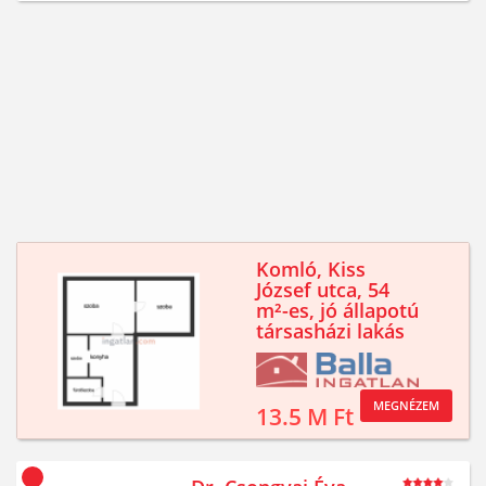
Komló, Kiss
József utca, 54
m²-es, jó állapotú
társasházi lakás
MEGNÉZEM
13.5 M Ft