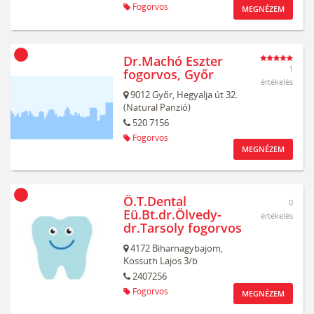
Fogorvos
MEGNÉZEM
Dr.Machó Eszter
1
fogorvos, Győr
értékelés
9012
Győr,
Hegyalja út 32.
(Natural Panzió)
520 7156
Fogorvos
MEGNÉZEM
Ö.T.Dental
0
Eü.Bt.dr.Ölvedy-
értékelés
dr.Tarsoly fogorvos
4172
Biharnagybajom,
Kossuth Lajos 3/b
2407256
Fogorvos
MEGNÉZEM