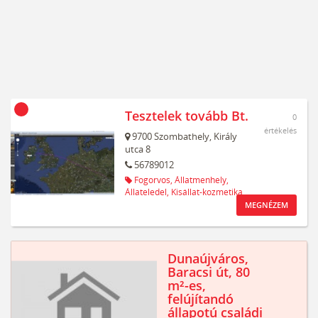
Tesztelek tovább Bt.
0
értékelés
9700
Szombathely,
Király
utca 8
56789012
Fogorvos,
Állatmenhely,
Állateledel,
Kisállat-kozmetika
MEGNÉZEM
Dunaújváros,
Baracsi út, 80
m²-es,
felújítandó
állapotú családi