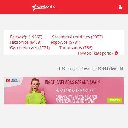
Egészség
(19665)
Szakorvosi rendelés
(9053)
Háziorvos
(6459)
Fogorvos
(5781)
Gyermekorvos
(1771)
Tanácsadás
(756)
További kategóriák
1-10
megjelenítése a(z)
19 665
elemből.