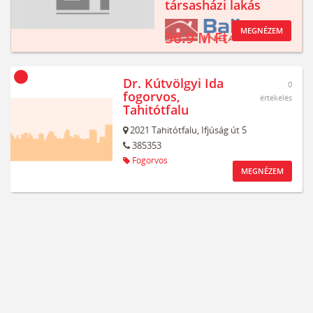
társasházi lakás
MEGNÉZEM
36.9 M Ft
Dr. Kútvölgyi Ida
0
fogorvos,
értékelés
Tahitótfalu
2021
Tahitótfalu,
Ifjúság út 5
385353
Fogorvos
MEGNÉZEM