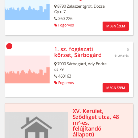
8790
Zalaszentgrót,
Dózsa
Gy u 7.
360-226
Fogorvos
MEGNÉZEM
1. sz. fogászati
0
körzet, Sárbogárd
értékelés
7000
Sárbogárd,
Ady Endre
út 79
460163
Fogorvos
MEGNÉZEM
XV. Kerület,
Sződliget utca, 48
m²-es,
felújítandó
állapotú